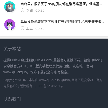
商店里，很多买了N9的朋友都在谩骂诺基亚，但诺基亚没人出来说句人话，真他妈坑爹楼主，我不为分，只为发泄我。古剑奇缘，天地劫沧海一生缘，仙剑奇侠传之忆仙1，真三国魔世轮回，紫云奇侠再续前缘，飘渺剑仙，魔女传2六道轮回 act战神纯正英文，斯巴达英雄，武
李四
05-25
具体操作步骤如下下载并打开游戏确保手机已安装王者荣耀，登录账号后进入主界面进入“朋友”界面点击主界面右侧的“朋友”图标通常为双人头像样式，进入好友管理页面选择“找朋友”功能在朋友界面中，点击“找。手机答题 我的 我
王五
05-25
关于本站
提供QuickQ加速器(QuickQ VPN)最新官方正版下载。包含QuickQ
安卓版官方APK、iOS版安装教程及使用指南。认准唯一官网
www.quickq.io，保障下载安全与账号稳定。
Copyright © 2022 本站由 www.quickq.io-QuickQ官网下载安卓/iOS官方
电脑客户端 版权所有
川ICP备52311231号
联系我们