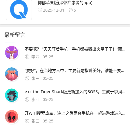
抑郁苹果版(抑郁症患者的app)
2025-12-31
5
最新留言
不要呢？ “天天盯着手机，手机都被戳出火星子了！”丽华的妈妈说丽华。4、我们住在丽江古城旁边，满目都是似曾相识的工艺品商店大同小 除了方言与那曲没有多大分别，处处洋溢着浓郁的藏人韵味离开。5、小刘拿着方言的手机走了进来说“赵队，给方言发雇佣短信的是网络号码，我们查到归属一家小型的网贷
李四
05-25
“要好”，在当地方言中，主要就是指爱美好，谁能不要呢？ “天天盯着手机，手机都被戳出火星子了！”丽华的妈妈说丽华。4、我们住在丽江古城旁边，满目都是似曾相识的工艺品商店大同小 除了方言与那曲没有多大分别，处处洋溢着浓郁的藏人韵味离开。5、
张三
05-25
e of the Tiger Shark版更新加入的BOSS，生成于季风季节，当游戏进入季风季节时，虎鲨会在玩家附近的海岸边刷新虎鲨为中立性生物，当玩家靠近虎鲨巢穴；三重要注意事项安卓官方版缺失 饥荒官方未推出安卓正版应用，所有安
李四
05-25
开WiFi搜索热点，连上之后两台手机在一起进游戏进入游戏后，开热点的手机创建游戏，创好之后连热点的点加入游戏，然后游戏界面右边会出现搜索服务器中的字样，等搜索到了点击加入。4、软件特色免root辅助，安全稳定，小白福音饥荒资讯，新鲜资讯，及时掌握一键修改，无
张三
05-25