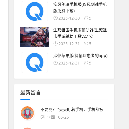
疾风剑魂手机版(疾风剑魂手机
版免费下载)
2025-12-30
5
生死狙击手机版辅助器(生死狙
击手游辅助工具v27 安
2025-12-31
5
抑郁苹果版(抑郁症患者的app)
2025-12-31
5
最新留言
不要呢？ “天天盯着手机，手机都被戳出火星子了！”丽华的妈妈说丽华。4、我们住在丽江古城旁边，满目都是似曾相识的工艺品商店大同小 除了方言与那曲没有多大分别，处处洋溢着浓郁的藏人韵味离开。5、小刘拿着方言的手机走了进来说“赵队，给方言发雇佣短信的是网络号码，我们查到归属一家小型的网贷
李四
05-25