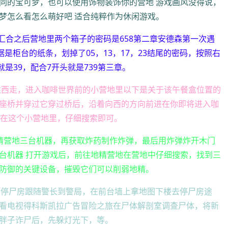
同的宝可梦，也可以使用饰物装饰你的营地 游戏画风没得说，
梦怎么看怎么萌好吧 适合纯粹作为休闲游戏。
章汇合之后营地里两个箱子的密码是658第二章安德森第一次遇
是柜台的纸条，划掉了05，13，17，23结尾的密码，按照右
个就是39，配合7开头就是739第三章。
桥往西走，进入咖啡世界前的小营地里以下是关于该午餐盒位置的
座桥并穿过它穿过桥后，沿着向西的方向前进在你即将进入咖
藏在这个小营地里，仔细搜索即可。
精营地三台机器，再获取炸药制作炸弹，最后用炸弹炸开木门
台机器 打开游戏后，前往地精营地在营地中仔细搜索，找到三
防御的关键设备，摧毁它们可以削弱地精。
请 停尸房跟随警长到警局，在前台墙上拿地图下楼去停尸房途
看电视得科斯凯拉广告冒险之旅在尸体解剖室调查尸体，将新
胖子诈尸后，先躲灯光下，等。