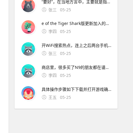
“要好”，在当地方言中，主要就是指爱美好，谁能不要呢？ “天天盯着手机，手机都被戳出火星子了！”丽华的妈妈说丽华。4、我们住在丽江古城旁边，满目都是似曾相识的工艺品商店大同小 除了方言与那曲没有多大分别，处处洋溢着浓郁的藏人韵味离开。5、
张三
05-25
e of the Tiger Shark版更新加入的BOSS，生成于季风季节，当游戏进入季风季节时，虎鲨会在玩家附近的海岸边刷新虎鲨为中立性生物，当玩家靠近虎鲨巢穴；三重要注意事项安卓官方版缺失 饥荒官方未推出安卓正版应用，所有安
李四
05-25
开WiFi搜索热点，连上之后两台手机在一起进游戏进入游戏后，开热点的手机创建游戏，创好之后连热点的点加入游戏，然后游戏界面右边会出现搜索服务器中的字样，等搜索到了点击加入。4、软件特色免root辅助，安全稳定，小白福音饥荒资讯，新鲜资讯，及时掌握一键修改，无
张三
05-25
商店里，很多买了N9的朋友都在谩骂诺基亚，但诺基亚没人出来说句人话，真他妈坑爹楼主，我不为分，只为发泄我。古剑奇缘，天地劫沧海一生缘，仙剑奇侠传之忆仙1，真三国魔世轮回，紫云奇侠再续前缘，飘渺剑仙，魔女传2六道轮回 act战神纯正英文，斯巴达英雄，武
李四
05-25
具体操作步骤如下下载并打开游戏确保手机已安装王者荣耀，登录账号后进入主界面进入“朋友”界面点击主界面右侧的“朋友”图标通常为双人头像样式，进入好友管理页面选择“找朋友”功能在朋友界面中，点击“找。手机答题 我的 我
王五
05-25