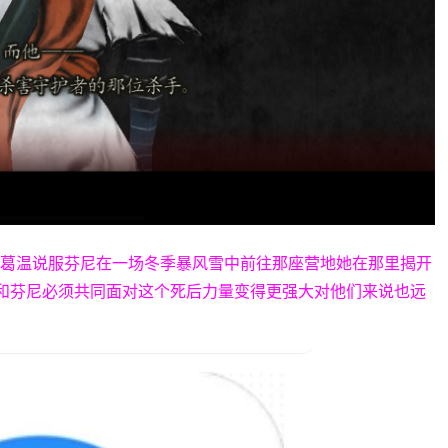
，葛温说服芬尼在一场冬季暴风雪中前往那座营地她在那里揭开
她和芬尼必须共同面对这个死后力量变得更强大对他们来说也远