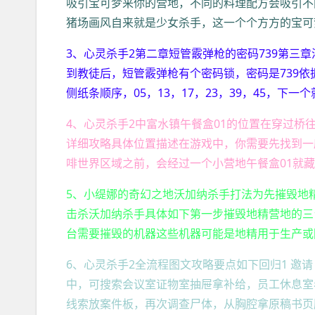
吸引宝可梦来你的营地，不同的料理配方会吸引不
猪场画风自来就是少女杀手，这一个个方方的宝可
3、心灵杀手2第二章短管霰弹枪的密码739第三
到教徒后，短管霰弹枪有个密码锁，密码是739依据
侧纸条顺序，05，13，17，23，39，45，下一
4、心灵杀手2中富水镇午餐盒01的位置在穿过
详细攻略具体位置描述在游戏中，你需要先找到一
啡世界区域之前，会经过一个小营地午餐盒01就
5、小缇娜的奇幻之地沃加纳杀手打法为先摧毁地
击杀沃加纳杀手具体如下第一步摧毁地精营地的三
台需要摧毁的机器这些机器可能是地精用于生产或
6、心灵杀手2全流程图文攻略要点如下回归1 邀
中，可搜索会议室证物室抽屉拿补给，员工休息室
线索放案件板，再次调查尸体，从胸腔拿原稿书页