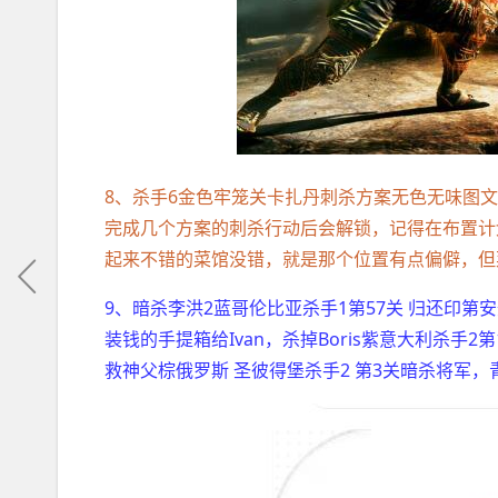
8、杀手6金色牢笼关卡扎丹刺杀方案无色无味图
完成几个方案的刺杀行动后会解锁，记得在布置计
起来不错的菜馆没错，就是那个位置有点偏僻，但
9、暗杀李洪2蓝哥伦比亚杀手1第57关 归还印第安
装钱的手提箱给Ivan，杀掉Boris紫意大利杀手2
救神父棕俄罗斯 圣彼得堡杀手2 第3关暗杀将军，