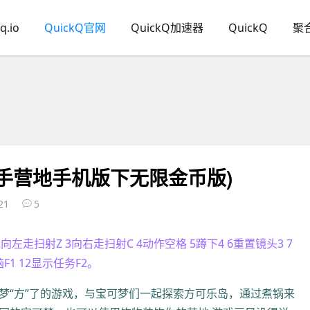
q.io
QuickQ官网
QuickQ加速器
QuickQ
聚
手营地手机版下无限金币版)
21
5
左走扫射Z 3向右走扫射C 4动作空格 5蹲下4 6重置镜头3 7
F1 12显示任务F2。
传说中宝可梦“方”了的游戏，与宝可梦们一起探索方可乐岛，通过煮锅来