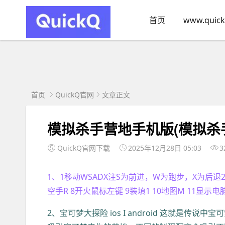
首页
www.quick
首页
QuickQ官网
文章正文
模拟杀手营地手机版(模拟杀
QuickQ官网下载
2025年12月28日 05:03
3
1、1移动WSADX注S为前进，W为跑步，X为后退2向
空手R 8开火鼠标左键 9装填1 10地图M 11显示电脑
2、宝可梦大探险 ios I android 这就是