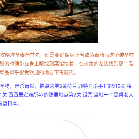
文攻略准备毒药首先，你需要确保身上有致命毒药瓶这个装备在
划的时候带在身上哦找到菜馆接着，在市集的左边找到那个看
菜品似乎很受欢迎的地方下毒趁街。
圣物，暗杀毒枭，摧毁营地3黄荷兰 鹿特丹杀手1 第910关 将
第1关 西西里避难所47的隐居地点第2关 诅咒 当地一个黑帮老大
青蓝日本。